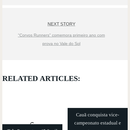
NEXT STORY
“Corvos Runners” comemora primeiro ano com
prova no Vale do Sol
RELATED ARTICLES:
Cauã conquista vice-
campeonato estadual e