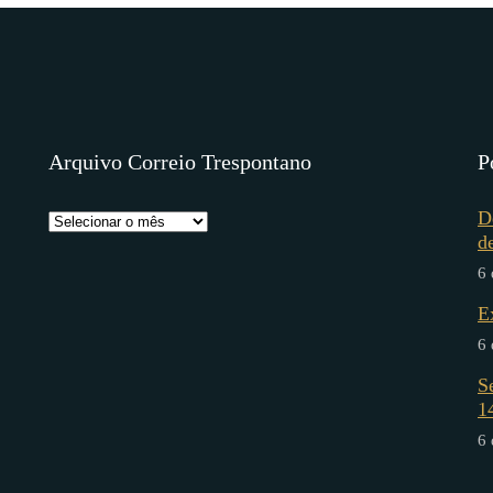
Arquivo Correio Trespontano
P
D
d
6 
E
6 
S
1
6 