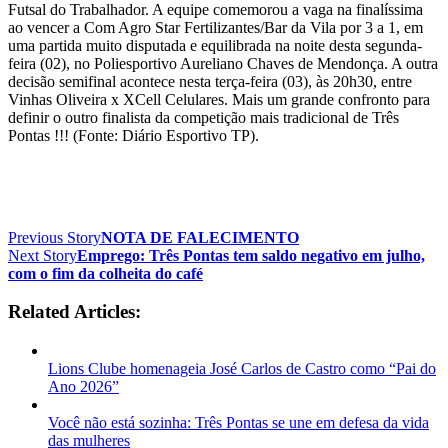
Futsal do Trabalhador. A equipe comemorou a vaga na finalíssima
ao vencer a Com Agro Star Fertilizantes/Bar da Vila por 3 a 1, em
uma partida muito disputada e equilibrada na noite desta segunda-
feira (02), no Poliesportivo Aureliano Chaves de Mendonça. A outra
decisão semifinal acontece nesta terça-feira (03), às 20h30, entre
Vinhas Oliveira x XCell Celulares. Mais um grande confronto para
definir o outro finalista da competição mais tradicional de Três
Pontas !!! (Fonte: Diário Esportivo TP).
Previous Story
NOTA DE FALECIMENTO
Next Story
Emprego: Três Pontas tem saldo negativo em julho,
com o fim da colheita do café
Related Articles:
Lions Clube homenageia José Carlos de Castro como “Pai do
Ano 2026”
Você não está sozinha: Três Pontas se une em defesa da vida
das mulheres