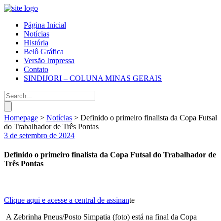
Página Inicial
Notícias
História
Belô Gráfica
Versão Impressa
Contato
SINDIJORI – COLUNA MINAS GERAIS
Homepage
>
Notícias
>
Definido o primeiro finalista da Copa Futsal
do Trabalhador de Três Pontas
3 de setembro de 2024
Definido o primeiro finalista da Copa Futsal do Trabalhador de
Três Pontas
Clique aqui e acesse a central de assinan
te
A Zebrinha Pneus/Posto Simpatia (foto) está na final da Copa