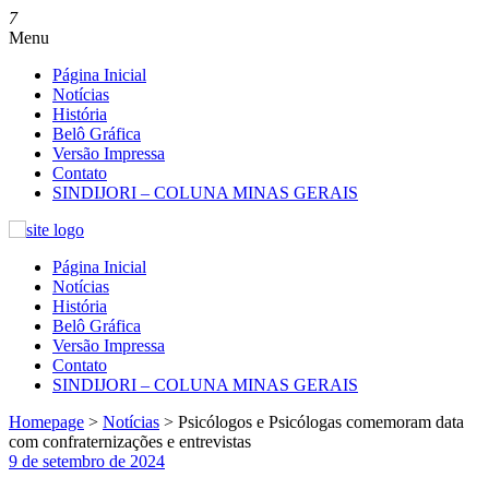
7
Menu
Página Inicial
Notícias
História
Belô Gráfica
Versão Impressa
Contato
SINDIJORI – COLUNA MINAS GERAIS
Página Inicial
Notícias
História
Belô Gráfica
Versão Impressa
Contato
SINDIJORI – COLUNA MINAS GERAIS
Homepage
>
Notícias
>
Psicólogos e Psicólogas comemoram data
com confraternizações e entrevistas
9 de setembro de 2024