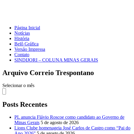
Página Inicial
Notícias
História
Belô Gráfica
Versão Impressa
Contato
SINDIJORI – COLUNA MINAS GERAIS
Arquivo Correio Trespontano
Arquivo
Selecionar o mês
Correio
Trespontano
Posts Recentes
PL anuncia Flávio Roscoe como candidato ao Governo de
Minas Gerais
5 de agosto de 2026
Lions Clube homenageia José Carlos de Castro como “Pai do
Ano 2026”
5 de agosto de 2026