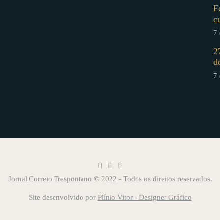
F
c
7 
2
d
7 
Jornal Correio Trespontano © 2022 - Todos os direitos reservados.
Site desenvolvido por
Plínio Vitor - Designer Gráfico