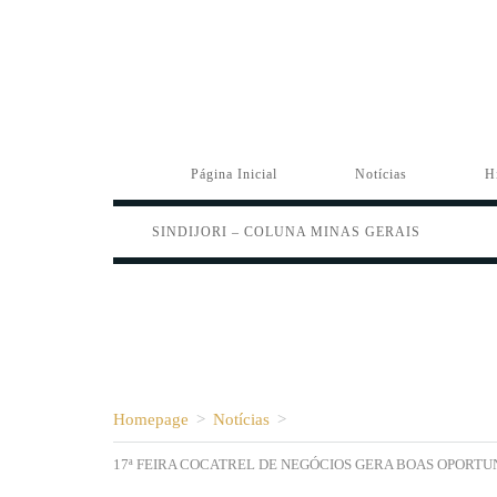
Página Inicial
Notícias
H
SINDIJORI – COLUNA MINAS GERAIS
Homepage
>
Notícias
>
17ª FEIRA COCATREL DE NEGÓCIOS GERA BOAS OPORT