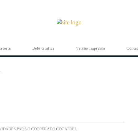
istória
Belô Gráfica
Versão Impressa
Conta
UNIDADES PARA O COOPERADO COCATREL