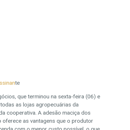
assinan
te
ócios, que terminou na sexta-feira (06) e
 todas as lojas agropecuárias da
 da cooperativa. A adesão maciça dos
 oferece as vantagens que o produtor
fazenda com o menor custo possível, o que