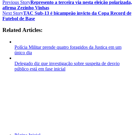
Previous Story
Represento a terceira via nesta eleição polarizada,
afirma Zezinho Vinhas
Next Story
TAC Sub-13 é bicampeão invicto da Copa Record de
Futebol de Base
Related Articles:
Polícia Militar prende quatro foragidos da Justiça em um
único dia
Delegado diz que investigação sobre suspeita de desvio
público está em fase inicial