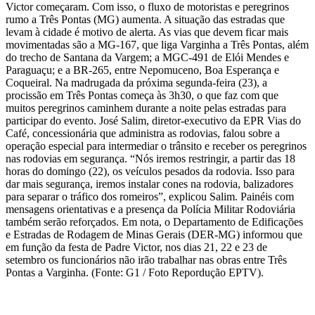
Victor começaram. Com isso, o fluxo de motoristas e peregrinos
rumo a Três Pontas (MG) aumenta. A situação das estradas que
levam à cidade é motivo de alerta. As vias que devem ficar mais
movimentadas são a MG-167, que liga Varginha a Três Pontas, além
do trecho de Santana da Vargem; a MGC-491 de Elói Mendes e
Paraguaçu; e a BR-265, entre Nepomuceno, Boa Esperança e
Coqueiral. Na madrugada da próxima segunda-feira (23), a
procissão em Três Pontas começa às 3h30, o que faz com que
muitos peregrinos caminhem durante a noite pelas estradas para
participar do evento. José Salim, diretor-executivo da EPR Vias do
Café, concessionária que administra as rodovias, falou sobre a
operação especial para intermediar o trânsito e receber os peregrinos
nas rodovias em segurança. “Nós iremos restringir, a partir das 18
horas do domingo (22), os veículos pesados da rodovia. Isso para
dar mais segurança, iremos instalar cones na rodovia, balizadores
para separar o tráfico dos romeiros”, explicou Salim. Painéis com
mensagens orientativas e a presença da Polícia Militar Rodoviária
também serão reforçados. Em nota, o Departamento de Edificações
e Estradas de Rodagem de Minas Gerais (DER-MG) informou que
em função da festa de Padre Victor, nos dias 21, 22 e 23 de
setembro os funcionários não irão trabalhar nas obras entre Três
Pontas a Varginha. (Fonte: G1 / Foto Repordução EPTV).