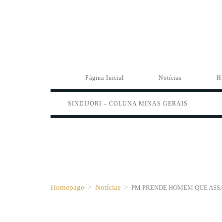
Página Inicial
Notícias
H
SINDIJORI – COLUNA MINAS GERAIS
Homepage
>
Notícias
>
PM PRENDE HOMEM QUE ASSA