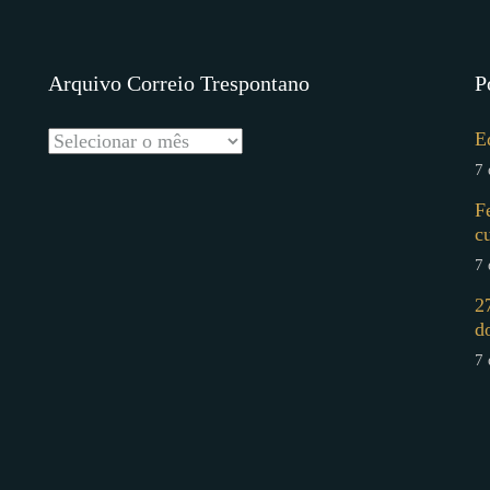
Arquivo Correio Trespontano
P
E
7 
F
c
7 
2
d
7 