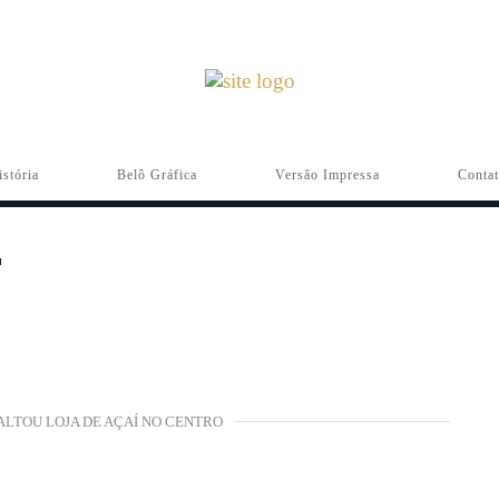
istória
Belô Gráfica
Versão Impressa
Conta
LTOU LOJA DE AÇAÍ NO CENTRO