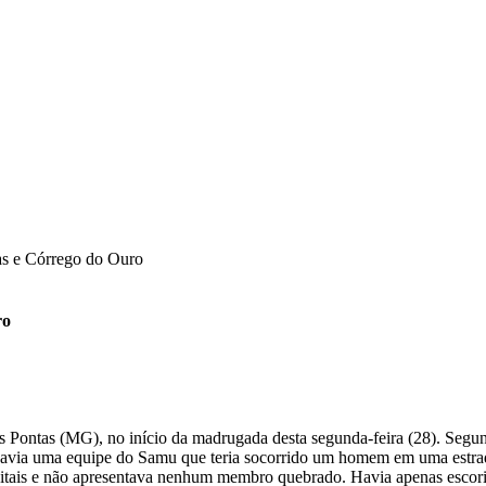
as e Córrego do Ouro
ro
ontas (MG), no início da madrugada desta segunda-feira (28). Segundo 
havia uma equipe do Samu que teria socorrido um homem em uma estrad
 vitais e não apresentava nenhum membro quebrado. Havia apenas escor