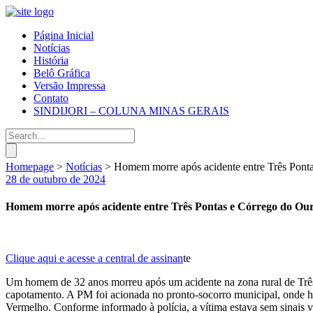
Página Inicial
Notícias
História
Belô Gráfica
Versão Impressa
Contato
SINDIJORI – COLUNA MINAS GERAIS
Homepage
>
Notícias
>
Homem morre após acidente entre Três Pont
28 de outubro de 2024
Homem morre após acidente entre Três Pontas e Córrego do Ou
Clique aqui e acesse a central de assinan
te
Um homem de 32 anos morreu após um acidente na zona rural de Três P
capotamento. A PM foi acionada no pronto-socorro municipal, onde 
Vermelho. Conforme informado à polícia, a vítima estava sem sinais