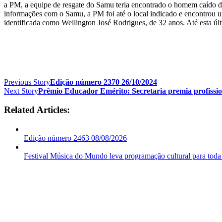
a PM, a equipe de resgate do Samu teria encontrado o homem caído do
informações com o Samu, a PM foi até o local indicado e encontrou um
identificada como Wellington José Rodrigues, de 32 anos. Até esta úl
Previous Story
Edição número 2370 26/10/2024
Next Story
Prêmio Educador Emérito: Secretaria premia profissi
Related Articles:
Edição número 2463 08/08/2026
Festival Música do Mundo leva programação cultural para toda