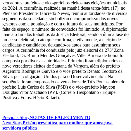
vereadores, prefeitos e vice-prefeitos eleitos nas eleições municipais
de 2024. A cerimônia, realizada na manhã desta terça-feira (17), no
Plenário Presidente Tancredo Neves, reuniu autoridades de diversos
segmentos da sociedade, simbolizou o compromisso dos novos
gestores com a população e com o futuro de seus municípios. Por
falta de espaço, o número de convidados foi limitado. A diplomação
marca o fim dos trabalhos da Justiça Eleitoral, sendo a última fase do
processo eleitoral, o ato que confirma, efetivamente, a eleição de
candidatas e candidatos, deixando-os aptos para assumirem seus
cargos. A cerimônia foi conduzida pelo juiz eleitoral da 273ª Zona
Eleitoral, Dr. Bruno Mendes Gonçalves Ville. A mesa de honra foi
composta por diversas autoridades. Primeiro foram diplomados os
nove vereadores eleitos de Santana da Vargem, além do prefeito
Argemiro Rodrigues Galvão e o vice-prefeito Renato Teodoro da
Silva, pela coligação “Unidos para o Desenvolvimento”. Na
sequência foram empossado os vereadores de Três Pontas, além do
prefeito Luis Carlos da Silva (PSD) e o vice-prefeito Maycon
Douglas Vitor Machado (PV). (Correio Trespontano / Equipe
Positiva / Fotos: Hécio Rafael).
Previous Story
NOTAS DE FALECIMENTO
Next Story
Prisão preventiva para mulher que ameaçava
servidora pública