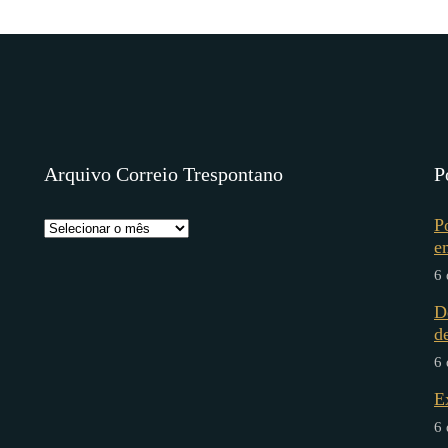
Arquivo Correio Trespontano
P
P
e
6 
D
d
6 
E
6 