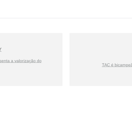
Y
enta a valorização do
TAC é bicampeã