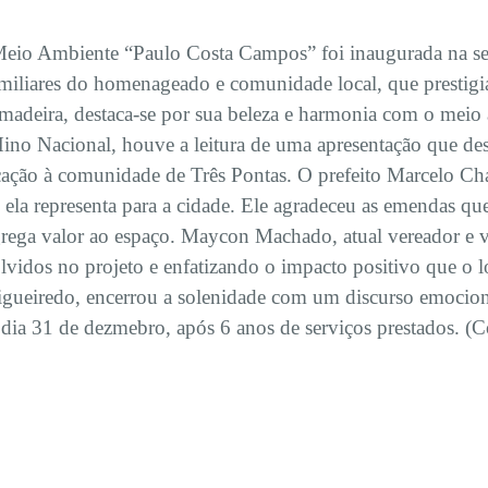
Meio Ambiente “Paulo Costa Campos” foi inaugurada na sext
miliares do homenageado e comunidade local, que prestigia
madeira, destaca-se por sua beleza e harmonia com o meio a
ino Nacional, houve a leitura de uma apresentação que des
ção à comunidade de Três Pontas. O prefeito Marcelo Cha
e ela representa para a cidade. Ele agradeceu as emendas qu
a valor ao espaço. Maycon Machado, atual vereador e vic
vidos no projeto e enfatizando o impacto positivo que o lo
ueiredo, encerrou a solenidade com um discurso emocionan
o dia 31 de dezmebro, após 6 anos de serviços prestados. (