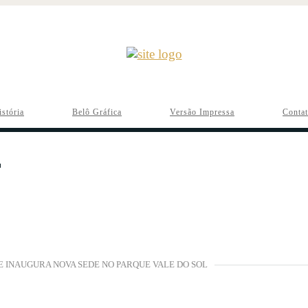
istória
Belô Gráfica
Versão Impressa
Conta
E INAUGURA NOVA SEDE NO PARQUE VALE DO SOL