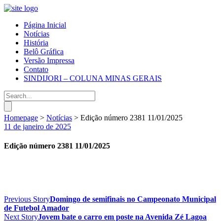
Página Inicial
Notícias
História
Belô Gráfica
Versão Impressa
Contato
SINDIJORI – COLUNA MINAS GERAIS
Homepage
>
Notícias
>
Edição número 2381 11/01/2025
11 de janeiro de 2025
Edição número 2381 11/01/2025
Previous Story
Domingo de semifinais no Campeonato Municipal
de Futebol Amador
Next Story
Jovem bate o carro em poste na Avenida Zé Lagoa