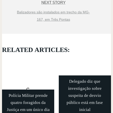
NEXT STORY
Balizadores são instalados em trecho da MG-
167, em Três Pontas
RELATED ARTICLES:
Delegado diz que
investigação sobre
Polícia Militar prende
suspeita de desvio
quatro foragidos da
público está em fase
Justiça em um único dia
inicial