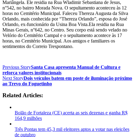
Mariângela. Ele residia na Rua Wladimir Sebastiana de Jesus,
n°542, no bairro Morada Nova. O sepultamento aconteceu às 12
horas no Cemitério Municipal. Faleceu Thereza Augusta da Silva
Orlando, mais conhecida por “Thereza Orlando”, esposa do José
Orlando, ex-funcionário da Usina Boa Vista.Ela residia na Rua
Minas Gerais, n°642, no Centro. Seu corpo está sendo velado no
Velório do Cemitério Campal e o sepultamento acontece às 17
horas, no Cemitério Municipal. Aos amigos e familiares os
sentimentos do Correio Trespontano.
Previous Story
Santa Casa apresenta Manual de Cultura e
reforça valores institucionais
Next Story
Dois veículos batem em poste de iluminação próximo
ao Trevo do Foguetinho
Related Articles:
Bolão de Fortaleza (CE) acerta as seis dezenas e ganha R$
164,9 milhões
Três Pontas tem 45,3 mil eleitores aptos a votar nas eleições
de outubro