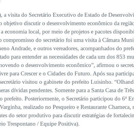
e
8), a visita do Secretário Executivo de Estado de Desenvo
o objetivo discutir o desenvolvimento econômico da região
 economia local, por meio de projetos e pacotes disponibil
ompromisso do secretário foi uma visita à Câmara Munici
ueno Andrade, e outros vereadores, acompanhados do prefe
ado para entender as necessidades de cada um dos 853 munic
movendo o desenvolvimento econômico”, afirmou o secretá
re para Crescer e o Cidades do Futuro. Após sua partici
secretário visitou o gabinete do prefeito Luisinho. “Olhan
as dívidas pendentes. Somente para a Santa Casa de Três
o prefeito. Posteriormente, o Secretário participou do 6º 
arginha, realizado no Pesqueiro e Restaurante Charneca, re
ntes do setor produtivo para discutir estratégias de fortale
eio Trespontano / Equipe Positiva).