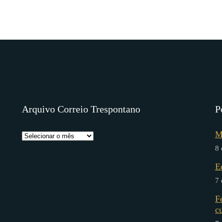
Arquivo Correio Trespontano
P
M
8 
E
7 
F
c