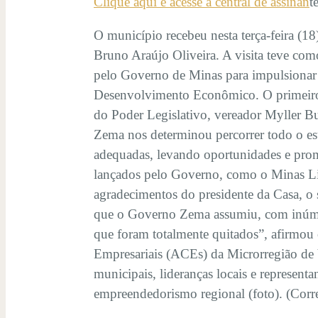
Clique aqui e acesse a central de assinan
t
O município recebeu nesta terça-feira (1
Bruno Araújo Oliveira. A visita teve com
pelo Governo de Minas para impulsionar a
Desenvolvimento Econômico. O primeiro c
do Poder Legislativo, vereador Myller B
Zema nos determinou percorrer todo o est
adequadas, levando oportunidades e pro
lançados pelo Governo, como o Minas Liv
agradecimentos do presidente da Casa, o 
que o Governo Zema assumiu, com inúmer
que foram totalmente quitados”, afirmou 
Empresariais (ACEs) da Microrregião de V
municipais, lideranças locais e representa
empreendedorismo regional (foto). (Corr