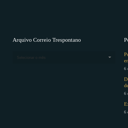
Arquivo Correio Trespontano
P
P
Selecionar o mês
e
6 
D
d
6 
E
6 