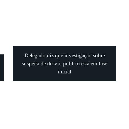
Delegado diz que investigação sobre
suspeita de desvio público está em fase
inicial