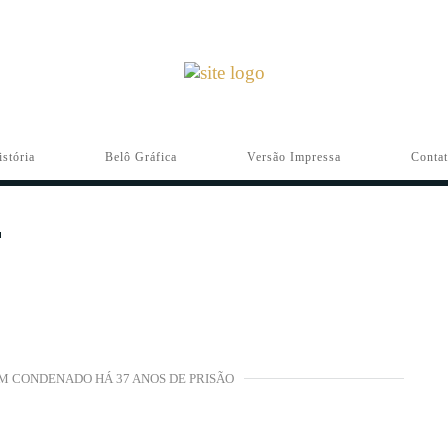
istória
Belô Gráfica
Versão Impressa
Conta
M CONDENADO HÁ 37 ANOS DE PRISÃO