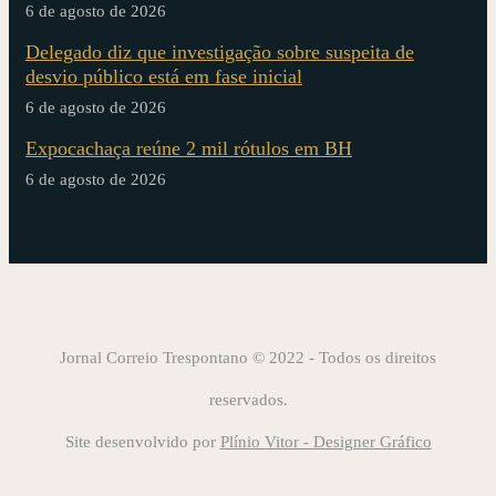
6 de agosto de 2026
Delegado diz que investigação sobre suspeita de
desvio público está em fase inicial
6 de agosto de 2026
Expocachaça reúne 2 mil rótulos em BH
6 de agosto de 2026
Jornal Correio Trespontano © 2022 - Todos os direitos
reservados.
Site desenvolvido por
Plínio Vitor - Designer Gráfico