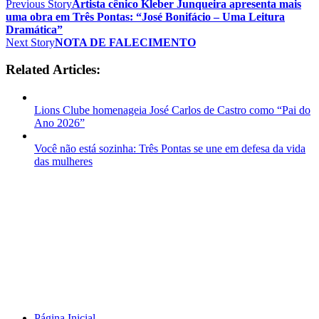
Previous Story
Artista cênico Kleber Junqueira apresenta mais
uma obra em Três Pontas: “José Bonifácio – Uma Leitura
Dramática”
Next Story
NOTA DE FALECIMENTO
Related Articles:
Lions Clube homenageia José Carlos de Castro como “Pai do
Ano 2026”
Você não está sozinha: Três Pontas se une em defesa da vida
das mulheres
Página Inicial