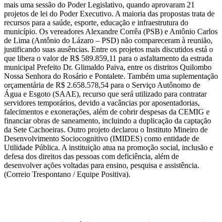
mais uma sessão do Poder Legislativo, quando aprovaram 21
projetos de lei do Poder Executivo. A maioria das propostas trata de
recursos para a saúde, esporte, educação e infraestrutura do
município. Os vereadores Alexandre Corrêa (PSB) e Antônio Carlos
de Lima (Antônio do Lázaro – PSD) não compareceram à reunião,
justificando suas ausências. Entre os projetos mais discutidos está o
que libera o valor de R$ 589.859,11 para o asfaltamento da estrada
municipal Prefeito Dr. Glimaldo Paiva, entre os distritos Quilombo
Nossa Senhora do Rosário e Pontalete. Também uma suplementação
orçamentária de R$ 2.658.578,54 para o Serviço Autônomo de
Água e Esgoto (SAAE), recurso que será utilizado para contratar
servidores temporários, devido a vacâncias por aposentadorias,
falecimentos e exonerações, além de cobrir despesas da CEMIG e
financiar obras de saneamento, incluindo a duplicação da captação
da Sete Cachoeiras. Outro projeto declarou o Instituto Mineiro de
Desenvolvimento Sociocognitivo (IMIDES) como entidade de
Utilidade Pública. A instituição atua na promoção social, inclusão e
defesa dos direitos das pessoas com deficiência, além de
desenvolver ações voltadas para ensino, pesquisa e assistência.
(Correio Trespontano / Equipe Positiva).