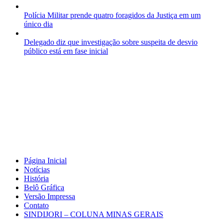
Polícia Militar prende quatro foragidos da Justiça em um
único dia
Delegado diz que investigação sobre suspeita de desvio
público está em fase inicial
Página Inicial
Notícias
História
Belô Gráfica
Versão Impressa
Contato
SINDIJORI – COLUNA MINAS GERAIS