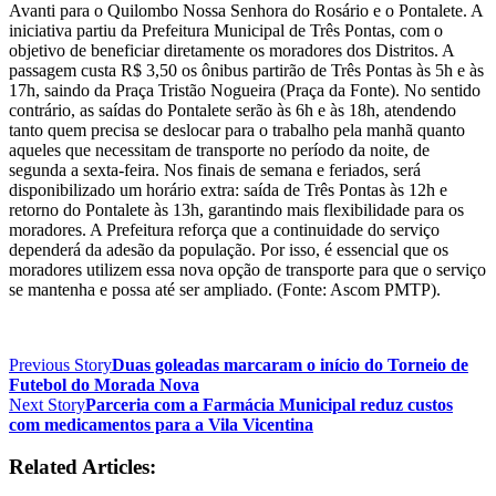
Avanti para o Quilombo Nossa Senhora do Rosário e o Pontalete. A
iniciativa partiu da Prefeitura Municipal de Três Pontas, com o
objetivo de beneficiar diretamente os moradores dos Distritos. A
passagem custa R$ 3,50 os ônibus partirão de Três Pontas às 5h e às
17h, saindo da Praça Tristão Nogueira (Praça da Fonte). No sentido
contrário, as saídas do Pontalete serão às 6h e às 18h, atendendo
tanto quem precisa se deslocar para o trabalho pela manhã quanto
aqueles que necessitam de transporte no período da noite, de
segunda a sexta-feira. Nos finais de semana e feriados, será
disponibilizado um horário extra: saída de Três Pontas às 12h e
retorno do Pontalete às 13h, garantindo mais flexibilidade para os
moradores. A Prefeitura reforça que a continuidade do serviço
dependerá da adesão da população. Por isso, é essencial que os
moradores utilizem essa nova opção de transporte para que o serviço
se mantenha e possa até ser ampliado. (Fonte: Ascom PMTP).
Previous Story
Duas goleadas marcaram o início do Torneio de
Futebol do Morada Nova
Next Story
Parceria com a Farmácia Municipal reduz custos
com medicamentos para a Vila Vicentina
Related Articles: