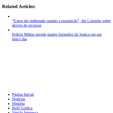
Related Articles:
“Estou tão indignado quanto a população”, diz Luisinho sobre
desvio de recursos
Polícia Militar prende quatro foragidos da Justiça em um
único dia
Página Inicial
Notícias
História
Belô Gráfica
Versão Impressa