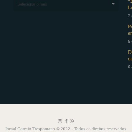
“
Selecionar o mês
L
7 
P
e
6 
D
d
6 
Jornal Correio Trespontano © 2022 - Todos os direitos reservados.