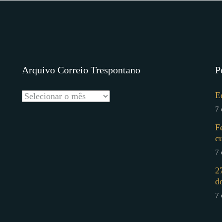
Arquivo Correio Trespontano
P
E
7 
F
c
7 
2
d
7 