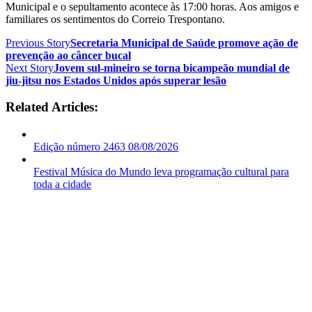
Municipal e o sepultamento acontece às 17:00 horas. Aos amigos e
familiares os sentimentos do Correio Trespontano.
Previous Story
Secretaria Municipal de Saúde promove ação de
prevenção ao câncer bucal
Next Story
Jovem sul-mineiro se torna bicampeão mundial de
jiu-jitsu nos Estados Unidos após superar lesão
Related Articles:
Edição número 2463 08/08/2026
Festival Música do Mundo leva programação cultural para
toda a cidade