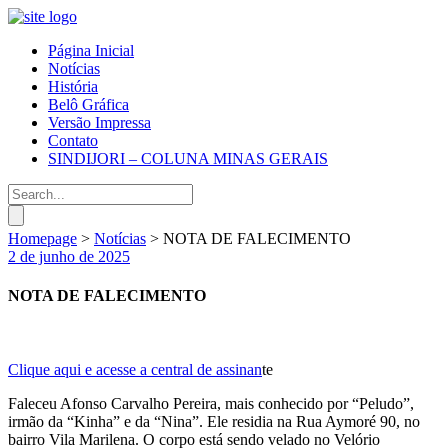
Página Inicial
Notícias
História
Belô Gráfica
Versão Impressa
Contato
SINDIJORI – COLUNA MINAS GERAIS
Homepage
>
Notícias
>
NOTA DE FALECIMENTO
2 de junho de 2025
NOTA DE FALECIMENTO
Clique aqui e acesse a central de assinan
te
Faleceu Afonso Carvalho Pereira, mais conhecido por “Peludo”,
irmão da “Kinha” e da “Nina”. Ele residia na Rua Aymoré 90, no
bairro Vila Marilena. O corpo está sendo velado no Velório