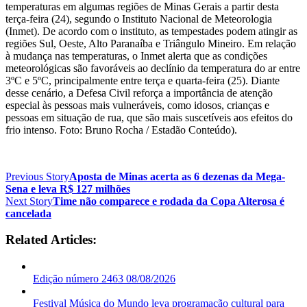
temperaturas em algumas regiões de Minas Gerais a partir desta
terça-feira (24), segundo o Instituto Nacional de Meteorologia
(Inmet). De acordo com o instituto, as tempestades podem atingir as
regiões Sul, Oeste, Alto Paranaíba e Triângulo Mineiro. Em relação
à mudança nas temperaturas, o Inmet alerta que as condições
meteorológicas são favoráveis ao declínio da temperatura do ar entre
3ºC e 5ºC, principalmente entre terça e quarta-feira (25). Diante
desse cenário, a Defesa Civil reforça a importância de atenção
especial às pessoas mais vulneráveis, como idosos, crianças e
pessoas em situação de rua, que são mais suscetíveis aos efeitos do
frio intenso. Foto: Bruno Rocha / Estadão Conteúdo).
Previous Story
Aposta de Minas acerta as 6 dezenas da Mega-
Sena e leva R$ 127 milhões
Next Story
Time não comparece e rodada da Copa Alterosa é
cancelada
Related Articles:
Edição número 2463 08/08/2026
Festival Música do Mundo leva programação cultural para