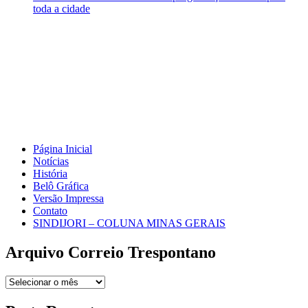
toda a cidade
Página Inicial
Notícias
História
Belô Gráfica
Versão Impressa
Contato
SINDIJORI – COLUNA MINAS GERAIS
Arquivo Correio Trespontano
Arquivo
Correio
Trespontano