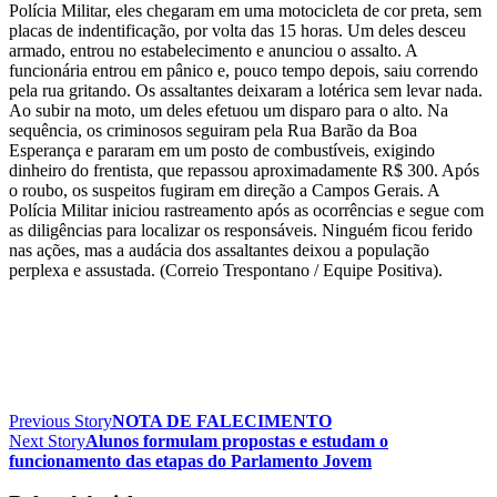
Polícia Militar, eles chegaram em uma motocicleta de cor preta, sem
placas de indentificação, por volta das 15 horas. Um deles desceu
armado, entrou no estabelecimento e anunciou o assalto. A
funcionária entrou em pânico e, pouco tempo depois, saiu correndo
pela rua gritando. Os assaltantes deixaram a lotérica sem levar nada.
Ao subir na moto, um deles efetuou um disparo para o alto. Na
sequência, os criminosos seguiram pela Rua Barão da Boa
Esperança e pararam em um posto de combustíveis, exigindo
dinheiro do frentista, que repassou aproximadamente R$ 300. Após
o roubo, os suspeitos fugiram em direção a Campos Gerais. A
Polícia Militar iniciou rastreamento após as ocorrências e segue com
as diligências para localizar os responsáveis. Ninguém ficou ferido
nas ações, mas a audácia dos assaltantes deixou a população
perplexa e assustada. (Correio Trespontano / Equipe Positiva).
Previous Story
NOTA DE FALECIMENTO
Next Story
Alunos formulam propostas e estudam o
funcionamento das etapas do Parlamento Jovem