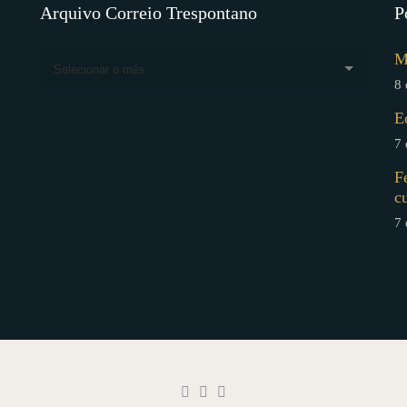
Arquivo Correio Trespontano
P
M
Selecionar o mês
8 
E
7 
F
c
7 