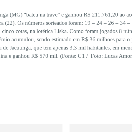
e
nga (MG) “bateu na trave” e ganhou R$ 211.761,20 ao ace
eira (22). Os números sorteados foram: 19 – 24 – 26 – 34 
m cinco cotas, na lotérica Liska. Como foram jogados 8 n
rêmio acumulou, sendo estimado em R$ 36 milhões para o pr
ia de Jacutinga, que tem apenas 3,3 mil habitantes, em m
Quina e ganhou R$ 570 mil. (Fonte: G1 / Foto: Lucas Amo