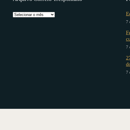
E
7 
F
c
7 
2
d
7 