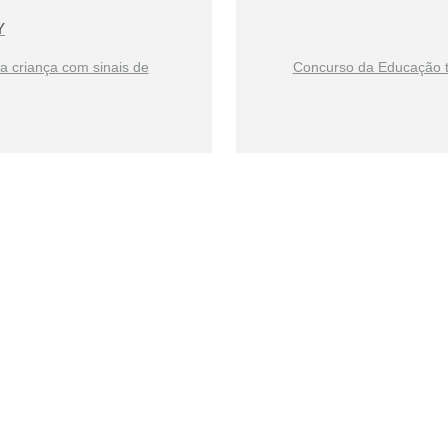
Y
ma criança com sinais de
Concurso da Educação t