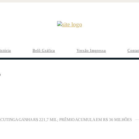
istória
Belô Gráfica
Versão Impressa
Conta
CUTINGA GANHA R$ 221,7 MIL; PRÊMIO ACUMULA EM R$ 36 MILHÕES