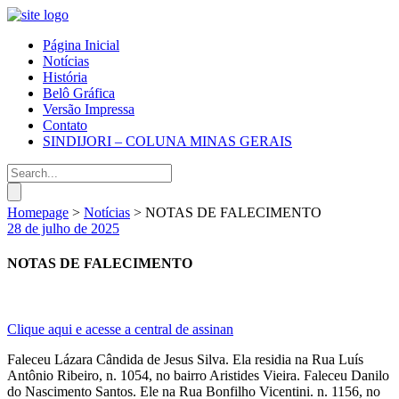
Página Inicial
Notícias
História
Belô Gráfica
Versão Impressa
Contato
SINDIJORI – COLUNA MINAS GERAIS
Homepage
>
Notícias
>
NOTAS DE FALECIMENTO
28 de julho de 2025
NOTAS DE FALECIMENTO
Clique aqui e acesse a central de assinan
Faleceu Lázara Cândida de Jesus Silva. Ela residia na Rua Luís
Antônio Ribeiro, n. 1054, no bairro Aristides Vieira. Faleceu Danilo
do Nascimento Santos. Ele na Rua Bonfilho Vicentini. n. 1156, no