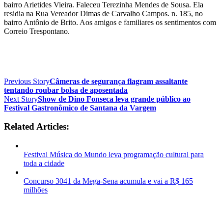
bairro Arietides Vieira. Faleceu Terezinha Mendes de Sousa. Ela
residia na Rua Vereador Dimas de Carvalho Campos. n. 185, no
bairro Antônio de Brito. Aos amigos e familiares os sentimentos com
Correio Trespontano.
Previous Story
Câmeras de segurança flagram assaltante
tentando roubar bolsa de aposentada
Next Story
Show de Dino Fonseca leva grande público ao
Festival Gastronômico de Santana da Vargem
Related Articles:
Festival Música do Mundo leva programação cultural para
toda a cidade
Concurso 3041 da Mega-Sena acumula e vai a R$ 165
milhões