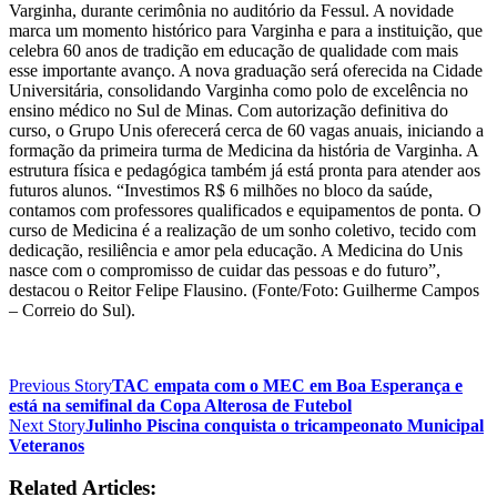
Varginha, durante cerimônia no auditório da Fessul. A novidade
marca um momento histórico para Varginha e para a instituição, que
celebra 60 anos de tradição em educação de qualidade com mais
esse importante avanço. A nova graduação será oferecida na Cidade
Universitária, consolidando Varginha como polo de excelência no
ensino médico no Sul de Minas. Com autorização definitiva do
curso, o Grupo Unis oferecerá cerca de 60 vagas anuais, iniciando a
formação da primeira turma de Medicina da história de Varginha. A
estrutura física e pedagógica também já está pronta para atender aos
futuros alunos. “Investimos R$ 6 milhões no bloco da saúde,
contamos com professores qualificados e equipamentos de ponta. O
curso de Medicina é a realização de um sonho coletivo, tecido com
dedicação, resiliência e amor pela educação. A Medicina do Unis
nasce com o compromisso de cuidar das pessoas e do futuro”,
destacou o Reitor Felipe Flausino. (Fonte/Foto: Guilherme Campos
– Correio do Sul).
Previous Story
TAC empata com o MEC em Boa Esperança e
está na semifinal da Copa Alterosa de Futebol
Next Story
Julinho Piscina conquista o tricampeonato Municipal
Veteranos
Related Articles: