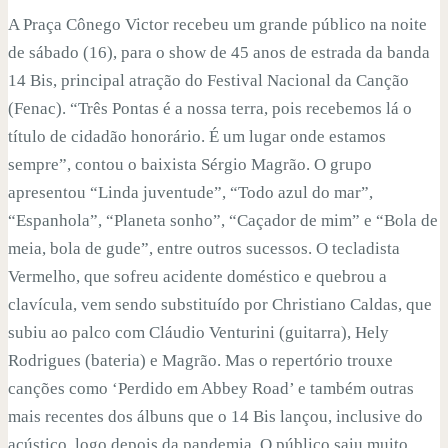
A Praça Cônego Victor recebeu um grande público na noite
de sábado (16), para o show de 45 anos de estrada da banda
14 Bis, principal atração do Festival Nacional da Canção
(Fenac). “Três Pontas é a nossa terra, pois recebemos lá o
título de cidadão honorário. É um lugar onde estamos
sempre”, contou o baixista Sérgio Magrão. O grupo
apresentou “Linda juventude”, “Todo azul do mar”,
“Espanhola”, “Planeta sonho”, “Caçador de mim” e “Bola de
meia, bola de gude”, entre outros sucessos. O tecladista
Vermelho, que sofreu acidente doméstico e quebrou a
clavícula, vem sendo substituído por Christiano Caldas, que
subiu ao palco com Cláudio Venturini (guitarra), Hely
Rodrigues (bateria) e Magrão. Mas o repertório trouxe
canções como ‘Perdido em Abbey Road’ e também outras
mais recentes dos álbuns que o 14 Bis lançou, inclusive do
acústico, logo depois da pandemia. O público saiu muito