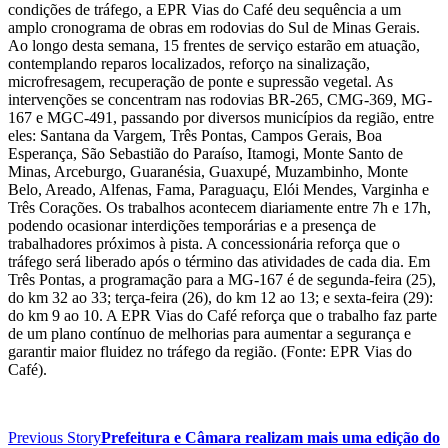
condições de tráfego, a EPR Vias do Café deu sequência a um
amplo cronograma de obras em rodovias do Sul de Minas Gerais.
Ao longo desta semana, 15 frentes de serviço estarão em atuação,
contemplando reparos localizados, reforço na sinalização,
microfresagem, recuperação de ponte e supressão vegetal. As
intervenções se concentram nas rodovias BR-265, CMG-369, MG-
167 e MGC-491, passando por diversos municípios da região, entre
eles: Santana da Vargem, Três Pontas, Campos Gerais, Boa
Esperança, São Sebastião do Paraíso, Itamogi, Monte Santo de
Minas, Arceburgo, Guaranésia, Guaxupé, Muzambinho, Monte
Belo, Areado, Alfenas, Fama, Paraguaçu, Elói Mendes, Varginha e
Três Corações. Os trabalhos acontecem diariamente entre 7h e 17h,
podendo ocasionar interdições temporárias e a presença de
trabalhadores próximos à pista. A concessionária reforça que o
tráfego será liberado após o término das atividades de cada dia. Em
Três Pontas, a programação para a MG-167 é de segunda-feira (25),
do km 32 ao 33; terça-feira (26), do km 12 ao 13; e sexta-feira (29):
do km 9 ao 10. A EPR Vias do Café reforça que o trabalho faz parte
de um plano contínuo de melhorias para aumentar a segurança e
garantir maior fluidez no tráfego da região. (Fonte: EPR Vias do
Café).
Previous Story
Prefeitura e Câmara realizam mais uma edição do