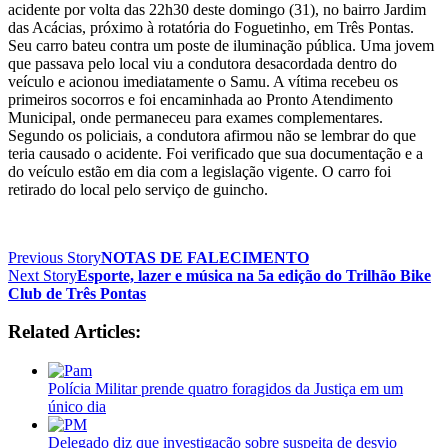
acidente por volta das 22h30 deste domingo (31), no bairro Jardim
das Acácias, próximo à rotatória do Foguetinho, em Três Pontas.
Seu carro bateu contra um poste de iluminação pública. Uma jovem
que passava pelo local viu a condutora desacordada dentro do
veículo e acionou imediatamente o Samu. A vítima recebeu os
primeiros socorros e foi encaminhada ao Pronto Atendimento
Municipal, onde permaneceu para exames complementares.
Segundo os policiais, a condutora afirmou não se lembrar do que
teria causado o acidente. Foi verificado que sua documentação e a
do veículo estão em dia com a legislação vigente. O carro foi
retirado do local pelo serviço de guincho.
Previous Story
NOTAS DE FALECIMENTO
Next Story
Esporte, lazer e música na 5a edição do Trilhão Bike
Club de Três Pontas
Related Articles:
Polícia Militar prende quatro foragidos da Justiça em um
único dia
Delegado diz que investigação sobre suspeita de desvio