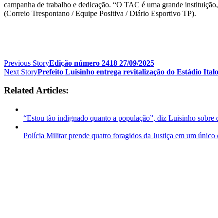
campanha de trabalho e dedicação. “O TAC é uma grande instituição, q
(Correio Trespontano / Equipe Positiva / Diário Esportivo TP).
Previous Story
Edição número 2418 27/09/2025
Next Story
Prefeito Luisinho entrega revitalização do Estádio Ita
Related Articles:
“Estou tão indignado quanto a população”, diz Luisinho sobre 
Polícia Militar prende quatro foragidos da Justiça em um único 