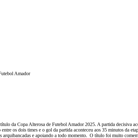
 Futebol Amador
tulo da Copa Alterosa de Futebol Amador 2025. A partida decisiva aco
ntre os dois times e o gol da partida aconteceu aos 35 minutos da et
o as arquibancadas e apoiando a todo momento. O título foi muito come