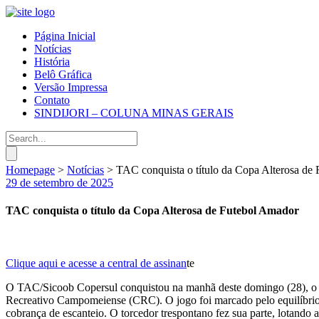
Página Inicial
Notícias
História
Belô Gráfica
Versão Impressa
Contato
SINDIJORI – COLUNA MINAS GERAIS
Homepage
>
Notícias
>
TAC conquista o título da Copa Alterosa de
29 de setembro de 2025
TAC conquista o título da Copa Alterosa de Futebol Amador
Clique aqui e acesse a central de assinan
te
O TAC/Sicoob Copersul conquistou na manhã deste domingo (28), o tí
Recreativo Campomeiense (CRC). O jogo foi marcado pelo equilíbrio e
cobrança de escanteio. O torcedor trespontano fez sua parte, lotand