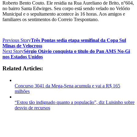
Roberto Bento Couto. Ele residia na Rua Aureliano de Brito, n°604,
no bairro Santa Edwirges. Seu corpo está sendo velado no Velório
Municipal e o sepultamento acontece às 16 horas. Aos amigos e
familiares os sentimentos do Correio Trespontano.
Previous Story
Três Pontas sedia etapa semifinal da Copa Sul
Minas de Velocross
Next Story
Sérgio Otávio conquista o título do Pan AMS No-Gi
nos Estados Unidos
Related Articles:
Concurso 3041 da Mega-Sena acumula e vai a R$ 165
milhões
“Estou tão indignado quanto a população”, diz Luisinho sobre
desvio de recursos