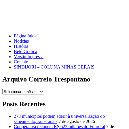
Página Inicial
Notícias
História
Belô Gráfica
Versão Impressa
Contato
SINDIJORI – COLUNA MINAS GERAIS
Arquivo Correio Trespontano
Arquivo
Correio
Trespontano
Posts Recentes
273 municípios podem aderir à universalização do
saneamento; saiba quais
7 de agosto de 2026
Cooperativa recupera R$ 622 milhões do Funrural
7 de