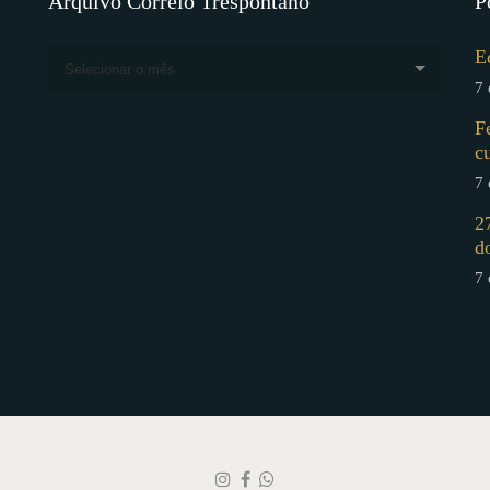
Arquivo Correio Trespontano
P
E
Selecionar o mês
7 
F
c
7 
2
d
7 