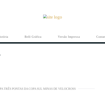
istória
Belô Gráfica
Versão Impressa
Conta
PA TRÊS PONTAS DA COPA SUL MINAS DE VELOCROSS