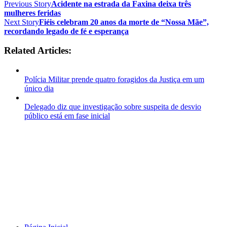
Previous Story
Acidente na estrada da Faxina deixa três
mulheres feridas
Next Story
Fiéis celebram 20 anos da morte de “Nossa Mãe”,
recordando legado de fé e esperança
Related Articles:
Polícia Militar prende quatro foragidos da Justiça em um
único dia
Delegado diz que investigação sobre suspeita de desvio
público está em fase inicial