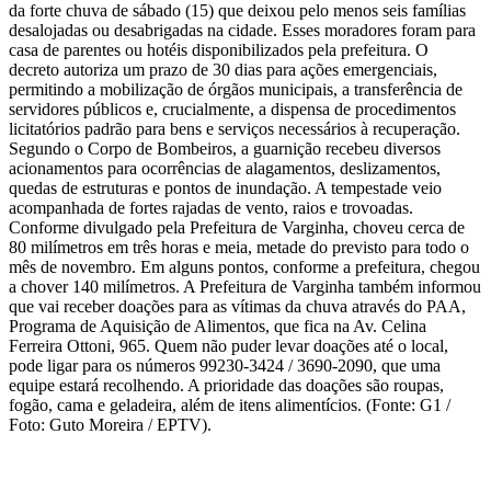
da forte chuva de sábado (15) que deixou pelo menos seis famílias
desalojadas ou desabrigadas na cidade. Esses moradores foram para
casa de parentes ou hotéis disponibilizados pela prefeitura. O
decreto autoriza um prazo de 30 dias para ações emergenciais,
permitindo a mobilização de órgãos municipais, a transferência de
servidores públicos e, crucialmente, a dispensa de procedimentos
licitatórios padrão para bens e serviços necessários à recuperação.
Segundo o Corpo de Bombeiros, a guarnição recebeu diversos
acionamentos para ocorrências de alagamentos, deslizamentos,
quedas de estruturas e pontos de inundação. A tempestade veio
acompanhada de fortes rajadas de vento, raios e trovoadas.
Conforme divulgado pela Prefeitura de Varginha, choveu cerca de
80 milímetros em três horas e meia, metade do previsto para todo o
mês de novembro. Em alguns pontos, conforme a prefeitura, chegou
a chover 140 milímetros. A Prefeitura de Varginha também informou
que vai receber doações para as vítimas da chuva através do PAA,
Programa de Aquisição de Alimentos, que fica na Av. Celina
Ferreira Ottoni, 965. Quem não puder levar doações até o local,
pode ligar para os números 99230-3424 / 3690-2090, que uma
equipe estará recolhendo. A prioridade das doações são roupas,
fogão, cama e geladeira, além de itens alimentícios. (Fonte: G1 /
Foto: Guto Moreira / EPTV).