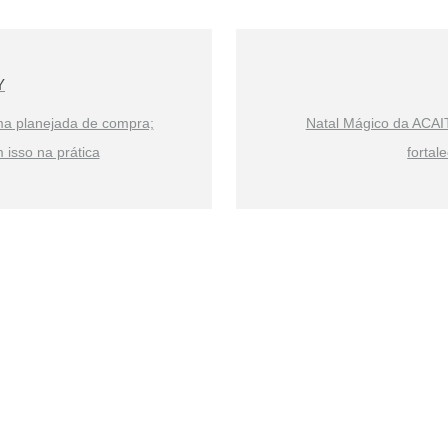
Y
ma planejada de compra;
Natal Mágico da ACAI
isso na prática
fortal