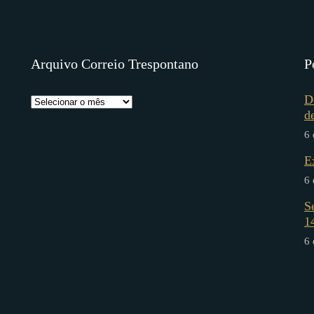
Arquivo Correio Trespontano
P
D
d
6 
E
6 
S
1
6 