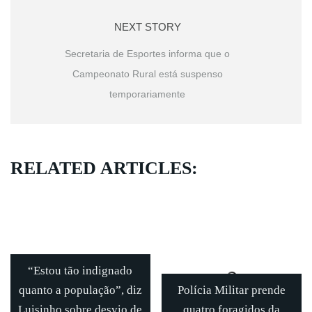
NEXT STORY
Secretaria de Esportes informa que o
Campeonato Rural está suspenso
temporariamente
RELATED ARTICLES:
“Estou tão indignado
quanto a população”, diz
Polícia Militar prende
Luisinho sobre desvio de
quatro foragidos da