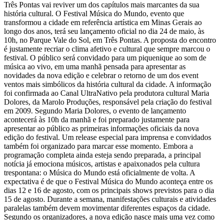
Três Pontas vai reviver um dos capítulos mais marcantes da sua
história cultural. O Festival Música do Mundo, evento que
transformou a cidade em referência artística em Minas Gerais ao
longo dos anos, terá seu lançamento oficial no dia 24 de maio, às
10h, no Parque Vale do Sol, em Três Pontas. A proposta do encontro
é justamente recriar o clima afetivo e cultural que sempre marcou o
festival. O público será convidado para um piquenique ao som de
música ao vivo, em uma manhã pensada para apresentar as
novidades da nova edição e celebrar o retorno de um dos event
ventos mais simbólicos da história cultural da cidade. A informação
foi confirmada ao Canal UltraNativo pela produtora cultural Maria
Dolores, da Marolo Produções, responsável pela criação do festival
em 2009. Segundo Maria Dolores, o evento de lançamento
acontecerá às 10h da manhã e foi preparado justamente para
apresentar ao público as primeiras informações oficiais da nova
edição do festival. Um release especial para imprensa e convidados
também foi organizado para marcar esse momento. Embora a
programação completa ainda esteja sendo preparada, a principal
notícia já emociona músicos, artistas e apaixonados pela cultura
trespontana: o Música do Mundo está oficialmente de volta. A
expectativa é de que o Festival Música do Mundo aconteça entre os
dias 12 e 16 de agosto, com os principais shows previstos para o dia
15 de agosto. Durante a semana, manifestações culturais e atividades
paralelas também devem movimentar diferentes espaços da cidade.
Segundo os organizadores, a nova edição nasce mais uma vez como