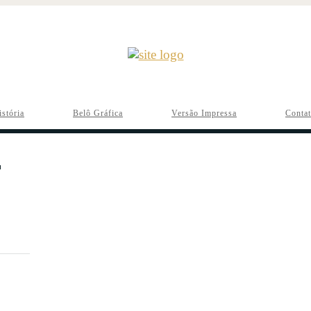
istória
Belô Gráfica
Versão Impressa
Conta