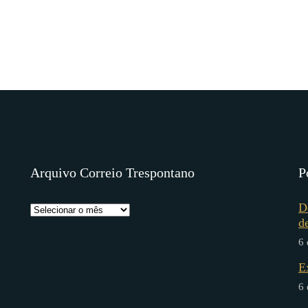
Arquivo Correio Trespontano
P
D
d
6 
E
6 