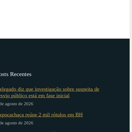
osts Recentes
elegado diz que investigação sobre suspeita de
esvio público está em fase inicial
de agosto de 2026
xpocachaça reúne 2 mil rótulos em BH
de agosto de 2026