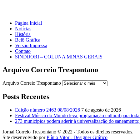
Página Inicial
Notícias
História
Belô Gráfica
Versão Impressa
Contato
SINDIJORI – COLUNA MINAS GERAIS
Arquivo Correio Trespontano
Arquivo Correio Trespontano
Posts Recentes
Edição número 2463 08/08/2026
7 de agosto de 2026
Festival Música do Mundo leva programação cultural para toda
273 municípios podem aderir à universalização do saneamento; 
Jornal Correio Trespontano © 2022 - Todos os direitos reservados.
Site desenvolvido por
Plínio Vitor - Designer Gráfico