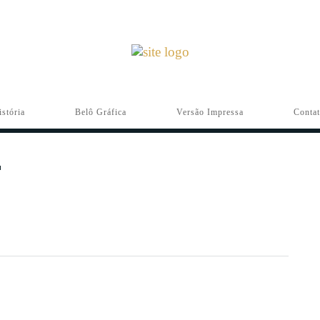
istória
Belô Gráfica
Versão Impressa
Conta