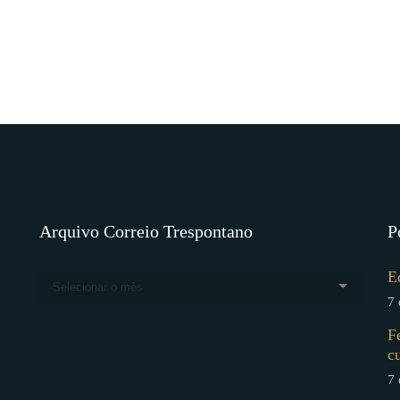
Arquivo Correio Trespontano
P
E
Selecionar o mês
7 
F
c
7 