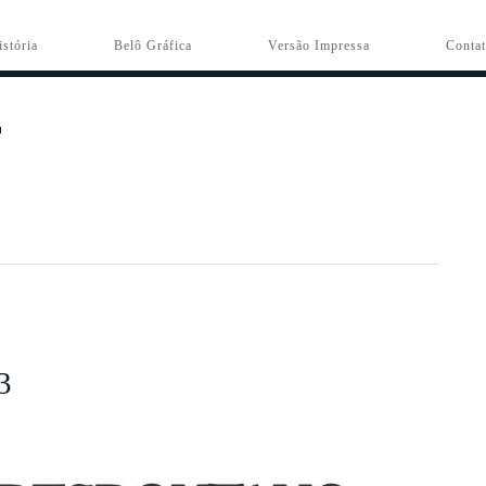
istória
Belô Gráfica
Versão Impressa
Conta
3