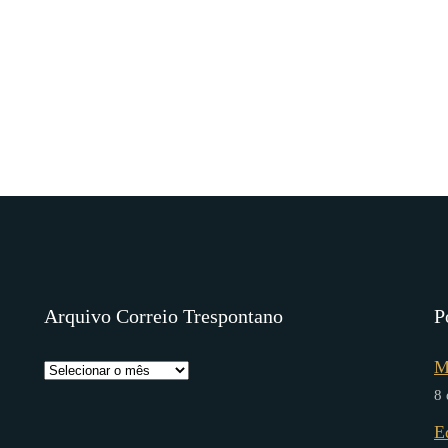
Arquivo Correio Trespontano
P
M
8 
E