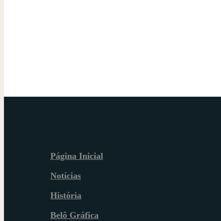
Página Inicial
Notícias
História
Belô Gráfica