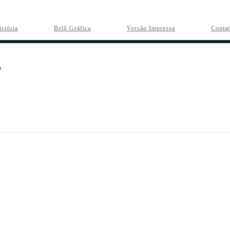
istória
Belô Gráfica
Versão Impressa
Conta