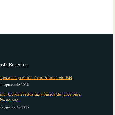
osts Recentes
xpocachaça reúne 2 mil rótulos em BH
de agosto de 2026
elic: Copom reduz taxa básica de juros para
4% ao ano
de agosto de 2026