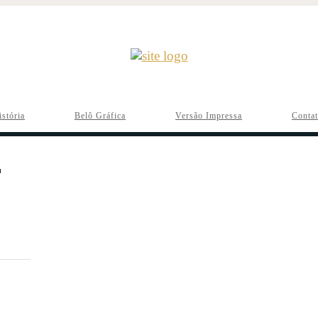
istória
Belô Gráfica
Versão Impressa
Conta