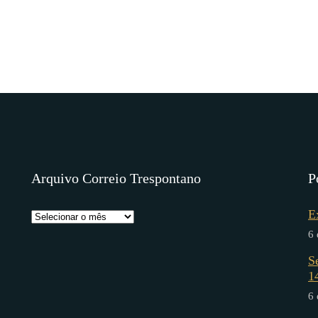
Arquivo Correio Trespontano
P
E
6 
S
1
6 