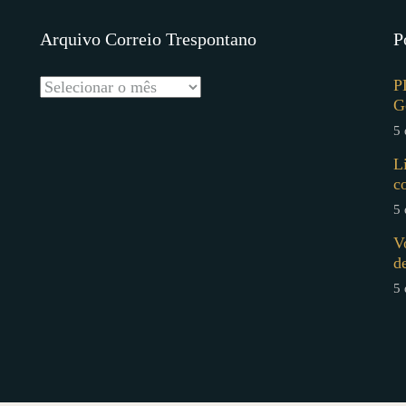
Arquivo Correio Trespontano
P
P
G
5 
L
c
5 
V
d
5 