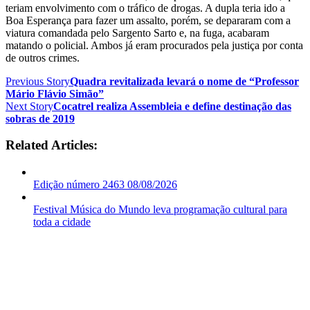
teriam envolvimento com o tráfico de drogas. A dupla teria ido a
Boa Esperança para fazer um assalto, porém, se depararam com a
viatura comandada pelo Sargento Sarto e, na fuga, acabaram
matando o policial. Ambos já eram procurados pela justiça por conta
de outros crimes.
Previous Story
Quadra revitalizada levará o nome de “Professor
Mário Flávio Simão”
Next Story
Cocatrel realiza Assembleia e define destinação das
sobras de 2019
Related Articles:
Edição número 2463 08/08/2026
Festival Música do Mundo leva programação cultural para
toda a cidade