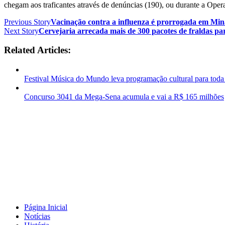
chegam aos traficantes através de denúncias (190), ou durante a Opera
Previous Story
Vacinação contra a influenza é prorrogada em Min
Next Story
Cervejaria arrecada mais de 300 pacotes de fraldas par
Related Articles:
Festival Música do Mundo leva programação cultural para toda
Concurso 3041 da Mega-Sena acumula e vai a R$ 165 milhões
Página Inicial
Notícias