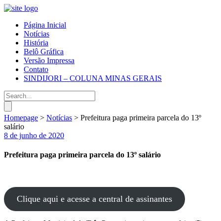
Página Inicial
Notícias
História
Belô Gráfica
Versão Impressa
Contato
SINDIJORI – COLUNA MINAS GERAIS
Homepage
>
Notícias
>
Prefeitura paga primeira parcela do 13º
salário
8 de junho de 2020
Prefeitura paga primeira parcela do 13º salário
Clique aqui e acesse a central de assinantes