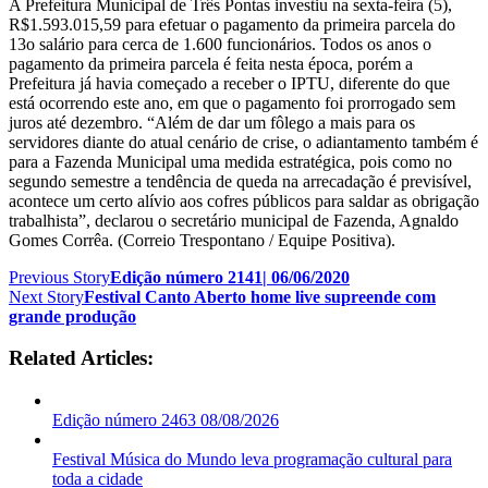
A Prefeitura Municipal de Três Pontas investiu na sexta-feira (5),
R$1.593.015,59 para efetuar o pagamento da primeira parcela do
13o salário para cerca de 1.600 funcionários. Todos os anos o
pagamento da primeira parcela é feita nesta época, porém a
Prefeitura já havia começado a receber o IPTU, diferente do que
está ocorrendo este ano, em que o pagamento foi prorrogado sem
juros até dezembro. “Além de dar um fôlego a mais para os
servidores diante do atual cenário de crise, o adiantamento também é
para a Fazenda Municipal uma medida estratégica, pois como no
segundo semestre a tendência de queda na arrecadação é previsível,
acontece um certo alívio aos cofres públicos para saldar as obrigação
trabalhista”, declarou o secretário municipal de Fazenda, Agnaldo
Gomes Corrêa. (Correio Trespontano / Equipe Positiva).
Previous Story
Edição número 2141| 06/06/2020
Next Story
Festival Canto Aberto home live supreende com
grande produção
Related Articles:
Edição número 2463 08/08/2026
Festival Música do Mundo leva programação cultural para
toda a cidade