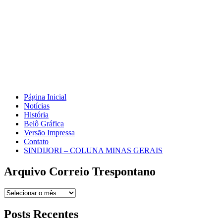
Página Inicial
Notícias
História
Belô Gráfica
Versão Impressa
Contato
SINDIJORI – COLUNA MINAS GERAIS
Arquivo Correio Trespontano
Arquivo
Correio
Trespontano
Posts Recentes