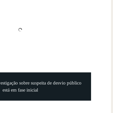
estigação sobre suspeita de desvio público
está em fase inicial