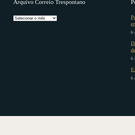
Arquivo Correio Trespontano
P
P
e
6 
D
d
6 
E
6 