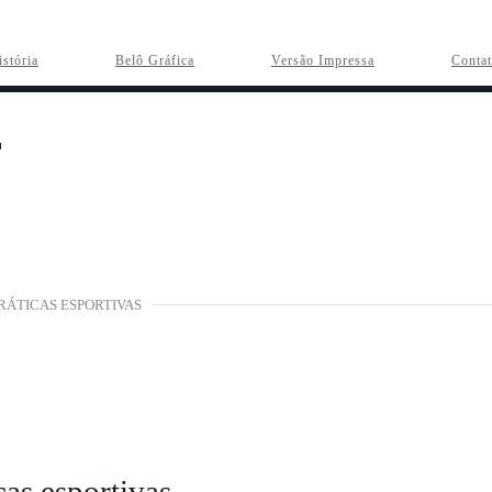
istória
Belô Gráfica
Versão Impressa
Conta
RÁTICAS ESPORTIVAS
cas esportivas