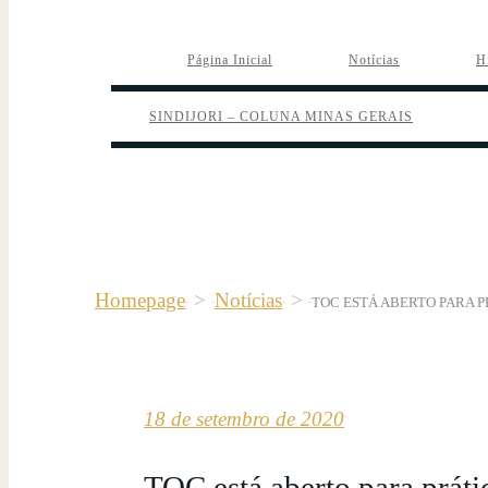
Página Inicial
Notícias
H
SINDIJORI – COLUNA MINAS GERAIS
Homepage
>
Notícias
>
TOC ESTÁ ABERTO PARA P
18 de setembro de 2020
TOC está aberto para práti